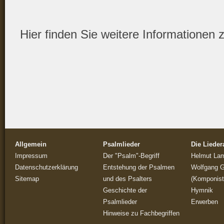
Hier finden Sie weitere Informationen 
Allgemein
Psalmlieder
Die Liede
Impressum
Der "Psalm"-Begriff
Helmut Lamp
Datenschutzerklärung
Entstehung der Psalmen
Wolfgang 
Sitemap
und des Psalters
(Komponist
Geschichte der
Hymnik
Psalmlieder
Erwerben
Hinweise zu Fachbegriffen