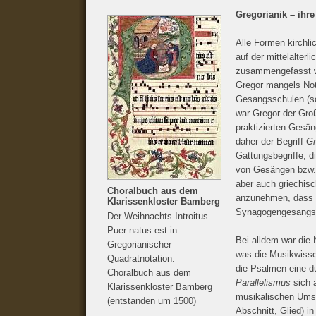
Gregorianik – ihr
Alle Formen kirchli
auf der mittelalter
zusammengefasst w
Gregor mangels Not
Gesangsschulen (sc
war Gregor der Groß
praktizierten Gesän
daher der Begriff
Gr
Gattungsbegriffe, d
von Gesängen bzw. L
aber auch griechisc
Choralbuch aus dem
anzunehmen, dass mi
Klarissenkloster Bamberg
Synagogengesangs d
Der Weihnachts-Introitus
Puer natus est in
Bei alldem war die 
Gregorianischer
was die Musikwissen
Quadratnotation.
die Psalmen eine du
Choralbuch aus dem
Parallelismus
sich 
Klarissenkloster Bamberg
musikalischen Ums
(entstanden um 1500)
Abschnitt, Glied) i