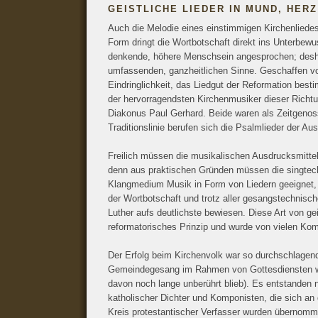
GEISTLICHE LIEDER IN MUND, HER
Auch die Melodie eines einstimmigen Kirchenliede
Form dringt die Wortbotschaft direkt ins Unterbewu
denkende, höhere Menschsein angesprochen; desha
umfassenden, ganzheitlichen Sinne. Geschaffen vo
Eindringlichkeit, das Liedgut der Reformation bes
der hervorragendsten Kirchenmusiker dieser Richt
Diakonus Paul Gerhard. Beide waren als Zeitgenos
Traditionslinie berufen sich die Psalmlieder der A
Freilich müssen die musikalischen Ausdrucksmitt
denn aus praktischen Gründen müssen die singtech
Klangmedium Musik in Form von Liedern geeignet, E
der Wortbotschaft und trotz aller gesangstechnisc
Luther aufs deutlichste bewiesen. Diese Art von g
reformatorisches Prinzip und wurde von vielen K
Der Erfolg beim Kirchenvolk war so durchschlagend,
Gemeindegesang im Rahmen von Gottesdiensten wu
davon noch lange unberührt blieb). Es entstanden
katholischer Dichter und Komponisten, die sich an
Kreis protestantischer Verfasser wurden übernomm