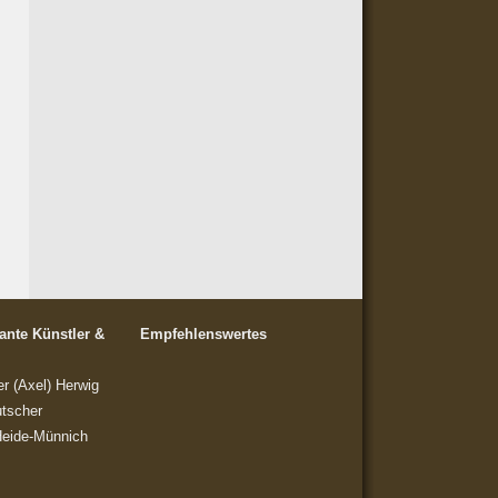
sante Künstler &
Empfehlenswertes
r (Axel) Herwig
utscher
Heide-Münnich