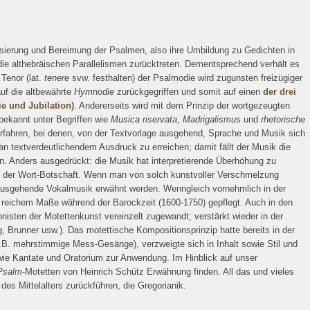
erung und Bereimung der Psalmen, also ihre Umbildung zu Gedichten in
 die althebräischen Parallelismen zurücktreten. Dementsprechend verhält es
 Tenor (lat.
tenere
svw. festhalten) der Psalmodie wird zugunsten freizügiger
auf die altbewährte
Hymnodie
zurückgegriffen und somit auf einen
der drei
e und Jubilation)
. Andererseits wird mit dem Prinzip der wortgezeugten
bekannt unter Begriffen wie
Musica riservata
,
Madrigalismu
s und
rhetorische
fahren, bei denen, von der Textvorlage ausgehend, Sprache und Musik sich
n textverdeutlichendem Ausdruck zu erreichen; damit fällt der Musik die
n. Anders ausgedrückt: die Musik hat interpretierende Überhöhung zu
ung der Wort-Botschaft. Wenn man von solch kunstvoller Verschmelzung
ausgehende Vokalmusik erwähnt werden. Wenngleich vornehmlich in der
 reichem Maße während der Barockzeit (1600-1750) gepflegt. Auch in den
sten der Motettenkunst vereinzelt zugewandt; verstärkt wieder in der
g, Brunner usw.). Das motettische Kompositionsprinzip hatte bereits in der
. mehrstimmige Mess-Gesänge), verzweigte sich in Inhalt sowie Stil und
wie Kantate und Oratorium zur Anwendung. Im Hinblick auf unser
Psalm
-Motetten von Heinrich Schütz Erwähnung finden. All das und vieles
des Mittelalters zurückführen, die Gregorianik.