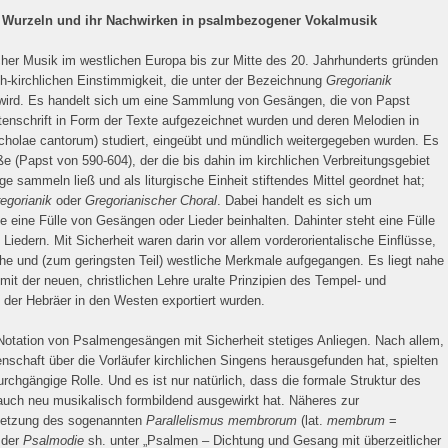
e Wurzeln und ihr Nachwirken in psalmbezogener Vokalmusik
cher Musik im westlichen Europa bis zur Mitte des 20. Jahrhunderts gründen
lich-kirchlichen Einstimmigkeit, die unter der Bezeichnung
Gregorianik
ird. Es handelt sich um eine Sammlung von Gesängen, die von Papst
enschrift in Form der Texte aufgezeichnet wurden und deren Melodien in
holae cantorum) studiert, eingeübt und mündlich weitergegeben wurden. Es
e (Papst von 590-604), der die bis dahin im kirchlichen Verbreitungsgebiet
ge sammeln ließ und als liturgische Einheit stiftendes Mittel geordnet hat;
egorianik
oder
Gregorianischer Choral
. Dabei handelt es sich um
ie eine Fülle von Gesängen oder Lieder beinhalten. Dahinter steht eine Fülle
iedern. Mit Sicherheit waren darin vor allem vorderorientalische Einflüsse,
he und (zum geringsten Teil) westliche Merkmale aufgegangen. Es liegt nahe
t der neuen, christlichen Lehre uralte Prinzipien des Tempel- und
er Hebräer in den Westen exportiert wurden.
Notation von Psalmengesängen mit Sicherheit stetiges Anliegen. Nach allem,
schaft über die Vorläufer kirchlichen Singens herausgefunden hat, spielten
rchgängige Rolle. Und es ist nur natürlich, dass die formale Struktur des
auch neu musikalisch formbildend ausgewirkt hat. Näheres zur
etzung des sogenannten
Parallelismus membrorum
(lat.
membrum
=
n der
Psalmodie
sh. unter „Psalmen – Dichtung und Gesang mit überzeitlicher