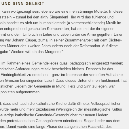
Z UND SINN GELEGT
s kann wortgezeugt sein, ebenso wie eine mehrstimmige Motette. In dieser
sstsein – zumal bei den aktiv Singenden! Hier wird das fühlende und
lb handelt es sich um humanisierende (= vermenschlichende) Musik im
n entsprechend geschulten Komponisten, hat sie mit der ihr eigenen
timmt und dem Umbruch in Lehre und Leben unter die Arme gegriffen. Einer
ung war Johann Crüger, zumal in seiner Zusammenarbeit mit dem Dichter-
sen Männer des zweiten Jahrhunderts nach der Reformation. Auf diese
usgabe "Wecken will ich das Morgenrot".
el im Rahmen eines Gemeindeliedes quasi pädagogisch eingesetzt werden;
nischen Anforderungen relativ bescheiden bleiben. Dennoch ist das
indringlichkeit zu erreichen – ganz im Interesse der vertieften Aufnahme
hen Grenzen bei singenden Laien! Dass dieses Unternehmen funktioniert, hat
eistlichen Liedern der Gemeinde in Mund, Herz und Sinn zu legen, war
omponisten aufgenommen.
 dass sich auch die katholische Kirche dafür öffnete: Volkssprachlicher
rde mehr und mehr zuzulassen (Wenngleich der messliturgische Kultus
 neuartige katholische Gemeinde-Gesangbücher mit neuen Liedern
 den protestantischen Gesangbüchern orientierten. Sogar Lieder aus dem
en. Damit wurde eine lange Phase der sängerischen Passivität des