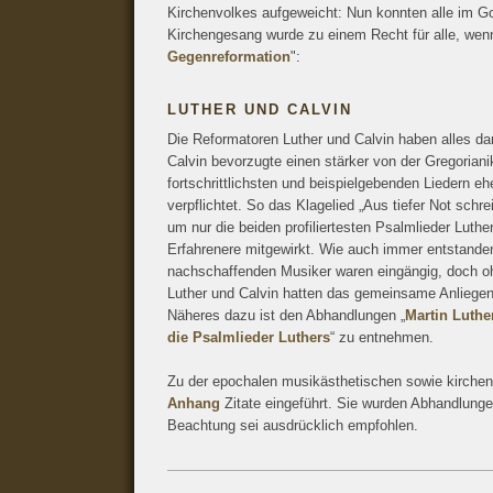
Kirchenvolkes aufgeweicht: Nun konnten alle im Go
Kirchengesang wurde zu einem Recht für alle, wenn
Gegenreformation
":
LUTHER UND CALVIN
Die Reformatoren Luther und Calvin haben alles dar
Calvin bevorzugte einen stärker von der Gregorian
fortschrittlichsten und beispielgebenden Liedern
verpflichtet. So das Klagelied „Aus tiefer Not schre
um nur die beiden profiliertesten Psalmlieder Luth
Erfahrenere mitgewirkt. Wie auch immer entstanden
nachschaffenden Musiker waren eingängig, doch oh
Luther und Calvin hatten das gemeinsame Anliege
Näheres dazu ist den Abhandlungen „
Martin Luthe
die Psalmlieder Luthers
“ zu entnehmen.
Zu der epochalen musikästhetischen sowie kirche
Anhang
Zitate eingeführt. Sie wurden Abhandlunge
Beachtung sei ausdrücklich empfohlen.