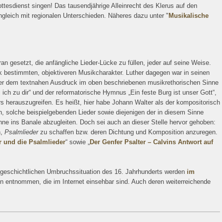
ttesdienst singen! Das tausendjährige Alleinrecht des Klerus auf den
gleich mit regionalen Unterschieden. Näheres dazu unter "
Musikalische
an gesetzt, die anfängliche Lieder-Lücke zu füllen, jeder auf seine Weise.
ik bestimmten, objektiveren Musikcharakter. Luther dagegen war in seinen
 eher dem textnahen Ausdruck im oben beschriebenen musikrethorischen Sinne
i ich zu dir“ und der reformatorische Hymnus „Ein feste Burg ist unser Gott“,
ers herauszugreifen. Es heißt, hier habe Johann Walter als der kompositorisch
, solche beispielgebenden Lieder sowie diejenigen der in diesem Sinne
ne ins Banale abzugleiten. Doch sei auch an dieser Stelle hervor gehoben:
n,
Psalmlieder
zu schaffen bzw. deren Dichtung und Komposition anzuregen.
r und die Psalmlieder
“ sowie „
Der Genfer Psalter – Calvins Antwort auf
ngeschichtlichen Umbruchssituation des 16. Jahrhunderts werden
im
n entnommen, die im Internet einsehbar sind. Auch deren weiterreichende