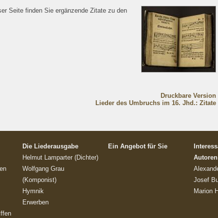
er Seite finden Sie ergänzende Zitate zu den
Druckbare Version
Lieder des Umbruchs im 16. Jhd.: Zitate
Die Liederausgabe
Ein Angebot für Sie
Interes
Helmut Lamparter (Dichter)
Autoren
en
Wolfgang Grau
Alexande
(Komponist)
Josef B
Hymnik
Marion 
Erwerben
ffen