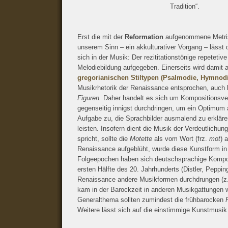
Tradition“.
Erst die mit der
Reformation
aufgenommene Metrisi
unserem Sinn – ein akkulturativer Vorgang – lässt
sich in der Musik: Der rezititationstönige repetetive
Melodiebildung aufgegeben. Einerseits wird damit 
gregorianischen Stiltypen (Psalmodie, Hymnodi
Musikrhetorik der Renaissance entsprochen, auch 
Figuren.
Daher handelt es sich um Kompositionsver
gegenseitig innigst durchdringen, um ein Optimum a
Aufgabe zu, die Sprachbilder ausmalend zu erkläre
leisten. Insofern dient die Musik der Verdeutlich
spricht, sollte die
Motette
als vom Wort (frz.
mot
) 
Renaissance aufgeblüht, wurde diese Kunstform in
Folgeepochen haben sich deutschsprachige Komponi
ersten Hälfte des 20. Jahrhunderts (Distler, Peppin
Renaissance andere Musikformen durchdrungen (z.B
kam in der Barockzeit in anderen Musikgattungen 
Generalthema sollten zumindest die frühbarocken
Weitere lässt sich auf die einstimmige Kunstmusik 